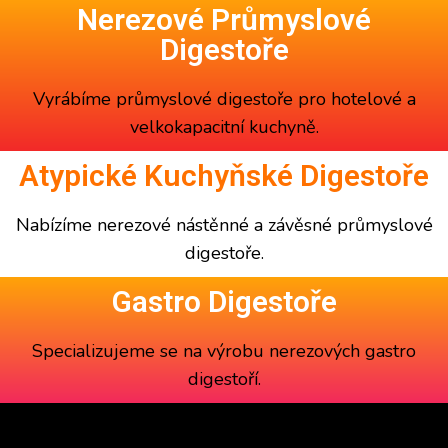
Nerezové Průmyslové
Digestoře
Vyrábíme
průmyslové digestoře
pro hotelové a
velkokapacitní kuchyně.
Atypické Kuchyňské Digestoře
Nabízíme
nerezové nástěnné a závěsné
průmyslové
digestoře
.
Gastro Digestoře
Specializujeme se na výrobu
nerezových gastro
digestoří
.