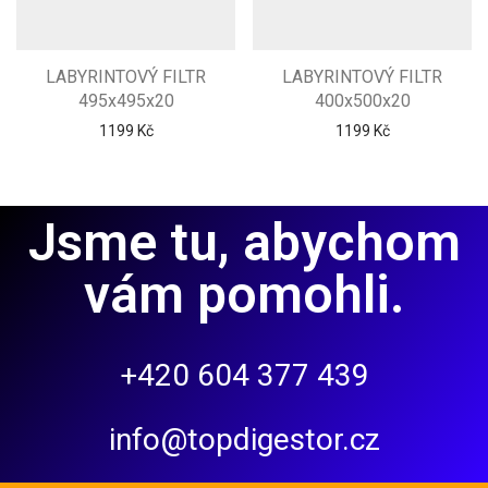
LABYRINTOVÝ FILTR
LABYRINTOVÝ FILTR
495x495x20
400x500x20
1199
Kč
1199
Kč
Jsme tu, abychom
vám pomohli.
+420 604 377 439
info@topdigestor.cz