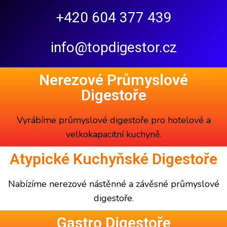
+420 604 377 439
info@topdigestor.cz
Nerezové Průmyslové
Digestoře
Vyrábíme
průmyslové digestoře
pro hotelové a
velkokapacitní kuchyně.
Atypické Kuchyňské Digestoře
Nabízíme
nerezové nástěnné a závěsné
průmyslové
digestoře
.
Gastro Digestoře