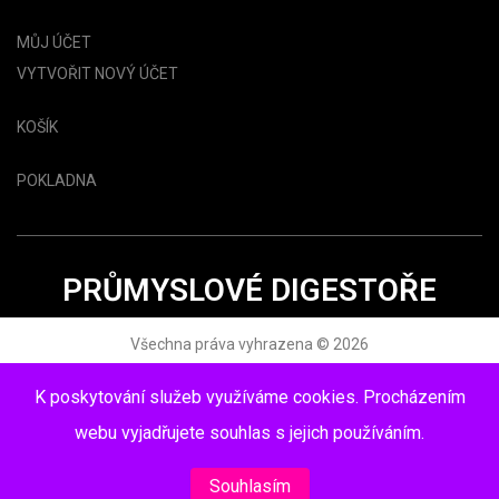
MŮJ ÚČET
VYTVOŘIT NOVÝ ÚČET
KOŠÍK
POKLADNA
PRŮMYSLOVÉ DIGESTOŘE
Všechna práva vyhrazena © 2026
www.topdigestor.cz
K poskytování služeb využíváme cookies. Procházením
webu vyjadřujete souhlas s jejich používáním.
Souhlasím
TOP Digestoř | Shop Gastro Digestoře