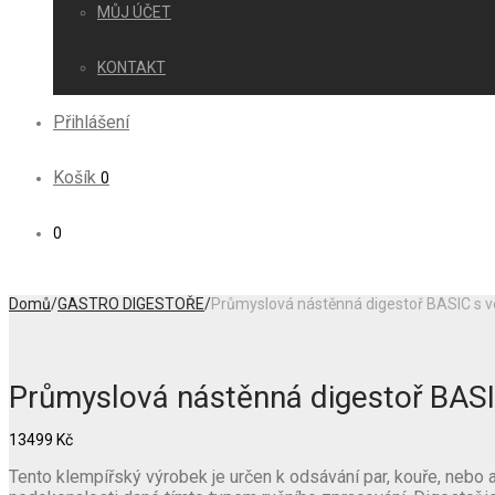
MŮJ ÚČET
KONTAKT
Přihlášení
Košík
0
0
Domů
/
GASTRO DIGESTOŘE
/
Průmyslová nástěnná digestoř BASIC s v
Průmyslová nástěnná digestoř BASI
13499
Kč
Tento klempířský výrobek je určen k odsávání par, kouře, neb