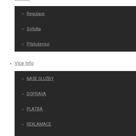
Regulace
Svítidla
Příslušensví
Více Info
NAŠE SLUŽBY
DOPRAVA
PLATBA
REKLAMACE