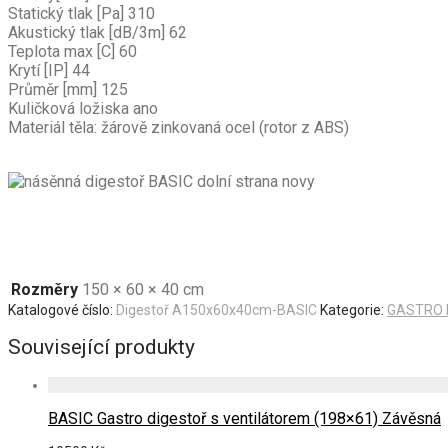
Statický tlak [Pa] 310
Akustický tlak [dB/3m] 62
Teplota max [C] 60
Krytí [IP] 44
Průměr [mm] 125
Kuličková ložiska ano
Materiál těla: žárově zinkovaná ocel (rotor z ABS)
Rozměry
150 × 60 × 40 cm
Katalogové číslo:
Digestoř A150x60x40cm-BASIC
Kategorie:
GASTRO 
Související produkty
BASIC Gastro digestoř s ventilátorem (198×61) Závěsná