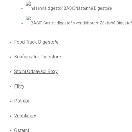
Nástěnné Digestoře
Závěsné Digesto
Food Truck Digestoře
Konfigurátor Digestoře
Stolní Odsávací Boxy
Filtry
Potrubí
Ventilátory
Ostatní