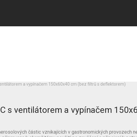
entilátorem a vypínačem 150x60x40 cm (bez filtrů s deflektorem)
C s ventilátorem a vypínačem 150x60
o aerosolových částic vznikajících v gastronomických provozech