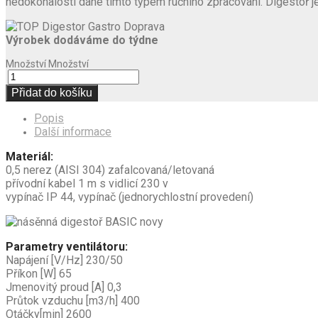
nedokonalosti dané tímto typem ručního zpracování. Digestoř je
Výrobek dodáváme do týdne
Množství
Množství
Přidat do košíku
Popis
Další informace
Materiál:
0,5 nerez (AISI 304) zafalcovaná/letovaná
přívodní kabel 1 m s vidlicí 230 v
vypínač IP 44, vypínač (jednorychlostní provedení)
Parametry ventilátoru:
Napájení [V/Hz] 230/50
Příkon [W] 65
Jmenovitý proud [A] 0,3
Průtok vzduchu [m3/h] 400
Otáčky[min] 2600