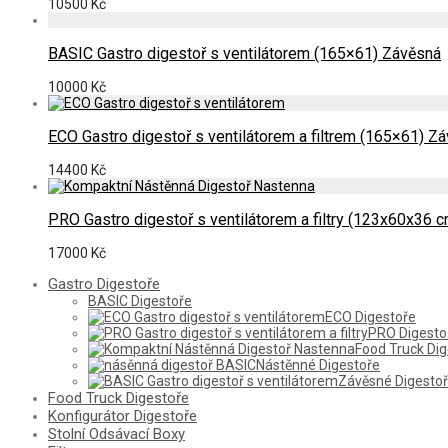
10500
Kč
BASIC Gastro digestoř s ventilátorem (165×61) Závěsná
10000
Kč
ECO Gastro digestoř s ventilátorem a filtrem (165×61) Z
14400
Kč
PRO Gastro digestoř s ventilátorem a filtry (123x60x36 
17000
Kč
Gastro Digestoře
BASIC Digestoře
ECO Digestoře
PRO Digesto
Food Truck Di
Nástěnné Digestoře
Závěsné Digesto
Food Truck Digestoře
Konfigurátor Digestoře
Stolní Odsávací Boxy