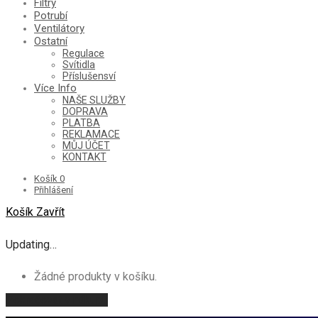
Filtry
Potrubí
Ventilátory
Ostatní
Regulace
Svítidla
Příslušensví
Více Info
NAŠE SLUŽBY
DOPRAVA
PLATBA
REKLAMACE
MŮJ ÚČET
KONTAKT
Košík
0
Přihlášení
Košík
Zavřít
Updating…
Žádné produkty v košíku.
Pokračovat v nákupu