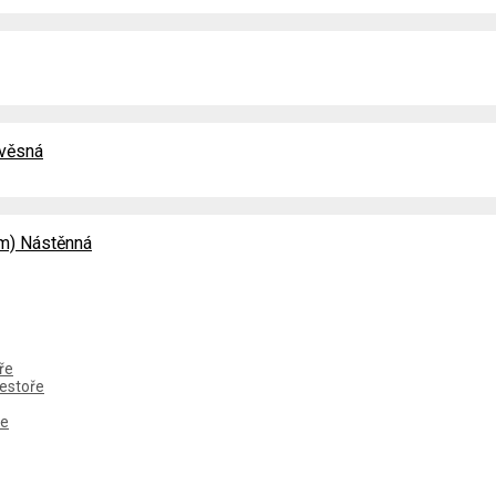
ávěsná
cm) Nástěnná
ře
gestoře
ře