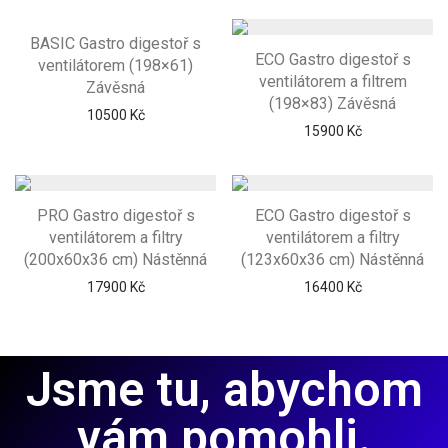
BASIC Gastro digestoř s
ECO Gastro digestoř s
ventilátorem (198×61)
ventilátorem a filtrem
Závěsná
(198×83) Závěsná
10500
Kč
15900
Kč
PRO Gastro digestoř s
ECO Gastro digestoř s
ventilátorem a filtry
ventilátorem a filtry
(200x60x36 cm) Nástěnná
(123x60x36 cm) Nástěnná
17900
Kč
16400
Kč
Jsme tu, abychom
vám pomohli.