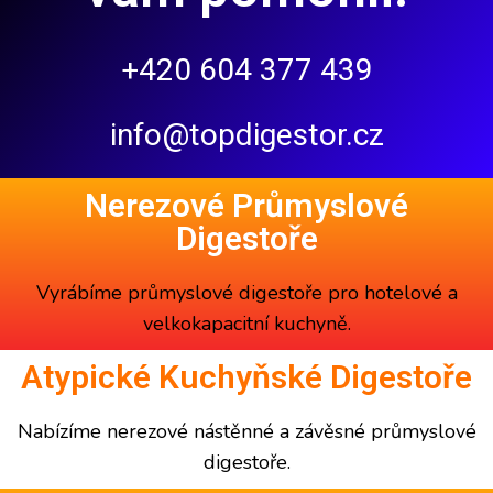
+420 604 377 439
info@topdigestor.cz
Nerezové Průmyslové
Digestoře
Vyrábíme
průmyslové digestoře
pro hotelové a
velkokapacitní kuchyně.
Atypické Kuchyňské Digestoře
Nabízíme
nerezové nástěnné a závěsné
průmyslové
digestoře
.