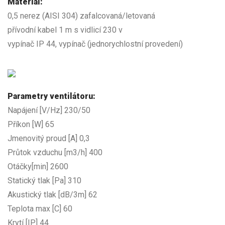
Materiál:
0,5 nerez (AISI 304) zafalcovaná/letovaná
přívodní kabel 1 m s vidlicí 230 v
vypínač IP 44, vypínač (jednorychlostní provedení)
Parametry ventilátoru:
Napájení [V/Hz] 230/50
Příkon [W] 65
Jmenovitý proud [A] 0,3
Průtok vzduchu [m3/h] 400
Otáčky[min] 2600
Statický tlak [Pa] 310
Akustický tlak [dB/3m] 62
Teplota max [C] 60
Krytí [IP] 44