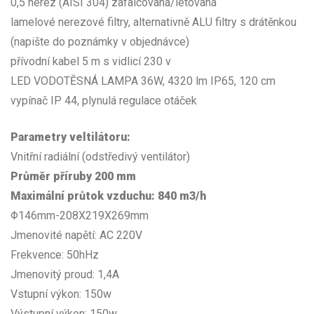
0,5 nerez (AISI 304) zafalcovaná/letovaná
lamelové nerezové filtry, alternativně ALU filtry s drátěnkou
(napište do poznámky v objednávce)
přívodní kabel 5 m s vidlicí 230 v
LED VODOTĚSNÁ LAMPA 36W, 4320 lm IP65, 120 cm
vypínač IP 44, plynulá regulace otáček
Parametry veltilátoru:
Vnitřní radiální (odstředivý ventilátor)
Průměr příruby 200 mm
Maximální průtok vzduchu: 840 m3/h
Φ146mm-208X219X269mm
Jmenovité napětí: AC 220V
Frekvence: 50hHz
Jmenovitý proud: 1,4A
Vstupní výkon: 150w
Výstupní výkon: 150w