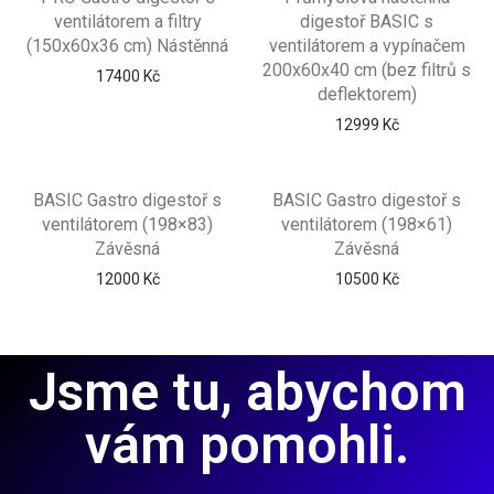
ventilátorem a filtry
digestoř BASIC s
(150x60x36 cm) Nástěnná
ventilátorem a vypínačem
200x60x40 cm (bez filtrů s
17400
Kč
deflektorem)
12999
Kč
BASIC Gastro digestoř s
BASIC Gastro digestoř s
ventilátorem (198×83)
ventilátorem (198×61)
Závěsná
Závěsná
12000
Kč
10500
Kč
Jsme tu, abychom
vám pomohli.