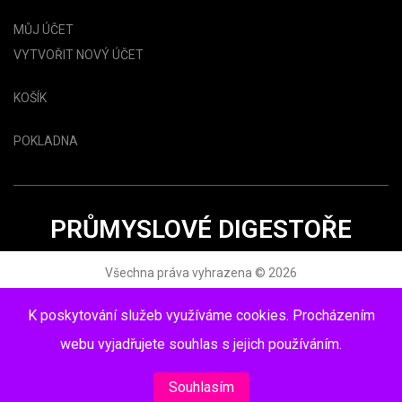
MŮJ ÚČET
VYTVOŘIT NOVÝ ÚČET
KOŠÍK
POKLADNA
PRŮMYSLOVÉ DIGESTOŘE
Všechna práva vyhrazena © 2026
www.topdigestor.cz
K poskytování služeb využíváme cookies. Procházením
webu vyjadřujete souhlas s jejich používáním.
Souhlasím
TOP Digestoř | Shop Gastro Digestoře