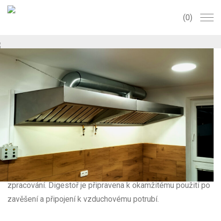
0
PRO Gastro digestoř s ventilátorem a
filtry (150x70x36 cm) Nástěnná
18000
Kč
Tento klempířský výrobek je určen k odsávání par, kouře,
nebo aerosolových částic vznikajících v gastronomických
provozech nebo v průmyslu. Na výrobku se mohou
vyskytovat drobné nedokonalosti dané tímto typem ručního
zpracování. Digestoř je připravena k okamžitému použití po
zavěšení a připojení k vzduchovému potrubí.