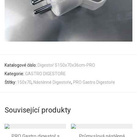
Katalogové číslo:
Digestoř S150x70x36cm-PRO
Kategorie:
GASTRO DIGESTOŘE
Štítky:
150x70
,
Nástěnné Digestoře
,
PRO Gastro Digestoře
Související produkty
PRO Gastro digestoř s
Průmyslová nástěnná