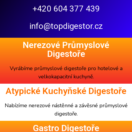
+420 604 377 439
info@topdigestor.cz
Nerezové Průmyslové
Digestoře
Vyrábíme
průmyslové digestoře
pro hotelové a
velkokapacitní kuchyně.
Atypické Kuchyňské Digestoře
Nabízíme
nerezové nástěnné a závěsné
průmyslové
digestoře
.
Gastro Digestoře