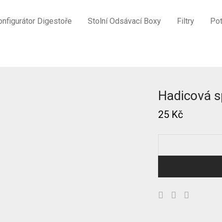
onfigurátor Digestoře
Stolní Odsávací Boxy
Filtry
Pot
Hadicová 
25
Kč