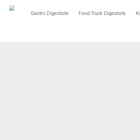
Gastro Digestoře
Food Truck Digestoře
K
Domů
/
Potrubí
/
Hadicová spona 150-170mm