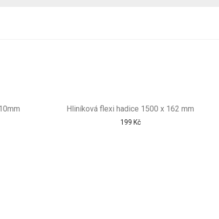
210mm
Hliníková flexi hadice 1500 x 162 mm
199
Kč
@topdigestor.cz