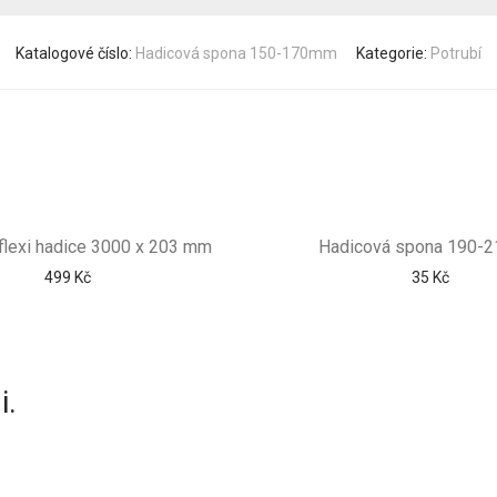
Katalogové číslo:
Hadicová spona 150-170mm
Kategorie:
Potrubí
 flexi hadice 3000 x 203 mm
Hadicová spona 190-
499
Kč
35
Kč
i.
 439
info