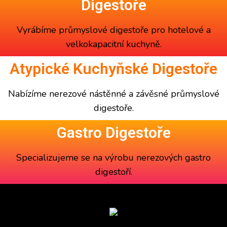
Digestoře
Vyrábíme
průmyslové digestoře
pro hotelové a
velkokapacitní kuchyně.
Atypické Kuchyňské Digestoře
Nabízíme
nerezové nástěnné a závěsné
průmyslové
digestoře
.
Gastro Digestoře
Specializujeme se na výrobu
nerezových gastro
digestoří
.