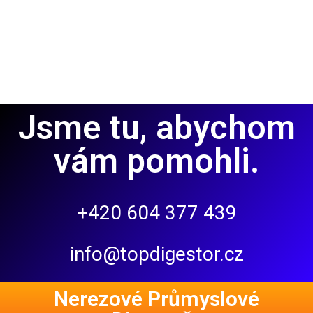
Jsme tu, abychom
vám pomohli.
+420 604 377 439
info@topdigestor.cz
Nerezové Průmyslové