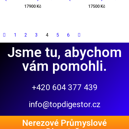
17900
Kč
17500
Kč
1
2
3
4
5
6
Jsme tu, abychom
vám pomohli.
+420 604 377 439
info@topdigestor.cz
Nerezové Průmyslové