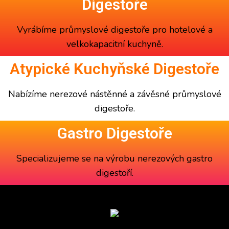
Digestoře
Vyrábíme
průmyslové digestoře
pro hotelové a
velkokapacitní kuchyně.
Atypické Kuchyňské Digestoře
Nabízíme
nerezové nástěnné a závěsné
průmyslové
digestoře
.
Gastro Digestoře
Specializujeme se na výrobu
nerezových gastro
digestoří
.