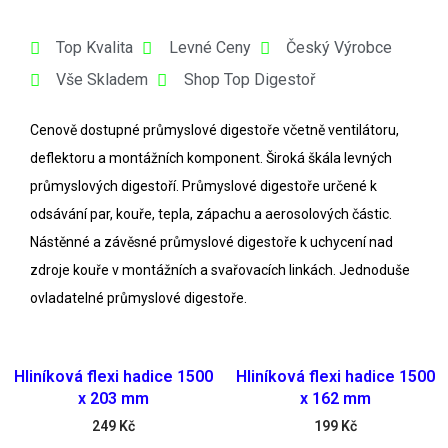
Top Kvalita
Levné Ceny
Český Výrobce
Vše Skladem
Shop Top Digestoř
Cenově dostupné
průmyslové digestoře
včetně ventilátoru,
deflektoru a montážních komponent. Široká škála levných
průmyslových digestoří
. Průmyslové digestoře určené k
odsávání par
, kouře, tepla, zápachu a aerosolových částic.
Nástěnné a závěsné
průmyslové digestoře
k uchycení nad
zdroje kouře v montážních a svařovacích linkách. Jednoduše
ovladatelné
průmyslové digestoře
.
Hliníková flexi hadice 1500
Hliníková flexi hadice 1500
x 203 mm
x 162 mm
249
Kč
199
Kč