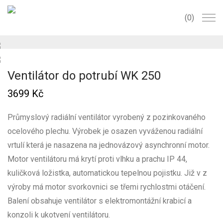
0
Ventilátor do potrubí WK 250
3699
Kč
Průmyslový radiální ventilátor vyrobený z pozinkovaného
ocelového plechu. Výrobek je osazen vyváženou radiální
vrtulí která je nasazena na jednovázový asynchronní motor.
Motor ventilátoru má krytí proti vlhku a prachu IP 44,
kuličková ložistka, automatickou tepelnou pojistku. Již v z
výroby má motor svorkovnici se třemi rychlostmi otáčení.
Balení obsahuje ventilátor s elektromontážní krabicí a
konzoli k ukotvení ventilátoru.