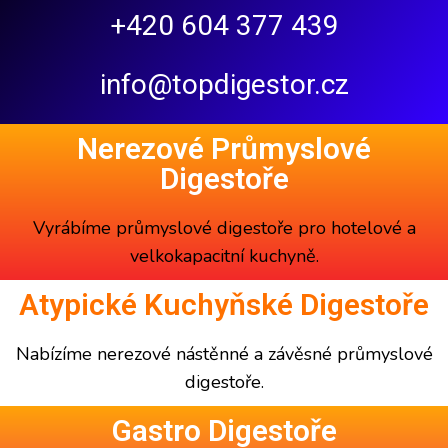
+420 604 377 439
info@topdigestor.cz
Nerezové Průmyslové
Digestoře
Vyrábíme
průmyslové digestoře
pro hotelové a
velkokapacitní kuchyně.
Atypické Kuchyňské Digestoře
Nabízíme
nerezové nástěnné a závěsné
průmyslové
digestoře
.
Gastro Digestoře