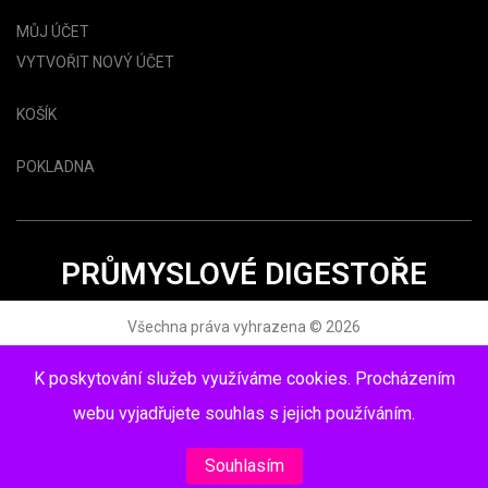
MŮJ ÚČET
VYTVOŘIT NOVÝ ÚČET
KOŠÍK
POKLADNA
PRŮMYSLOVÉ DIGESTOŘE
Všechna práva vyhrazena © 2026
www.topdigestor.cz
K poskytování služeb využíváme cookies. Procházením
webu vyjadřujete souhlas s jejich používáním.
Souhlasím
TOP Digestoř | Shop Gastro Digestoře