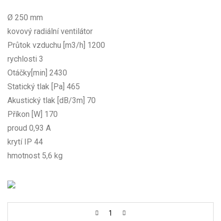
Ø 250 mm
kovový radiální ventilátor
Průtok vzduchu [m3/h] 1200
rychlosti 3
Otáčky[min] 2430
Statický tlak [Pa] 465
Akustický tlak [dB/3m] 70
Příkon [W] 170
proud 0,93 A
krytí IP 44
hmotnost 5,6 kg