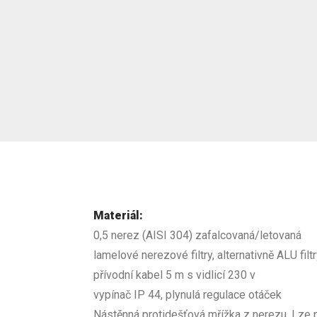
Materiál:
0,5 nerez (AISI 304) zafalcovaná/letovaná
lamelové nerezové filtry, alternativně ALU fi
přívodní kabel 5 m s vidlicí 230 v
vypínač IP 44, plynulá regulace otáček
Nástěnná protidešťová mřížka z nerezu. Lze 