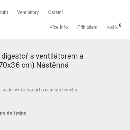
rubí
Ventilátory
Ostatní
0
Více Info
Přihlášení
Košík
digestoř s ventilátorem a
3x70x36 cm) Nástěnná
í zadní výfuk vzduchu namísto horního.
me do týdne