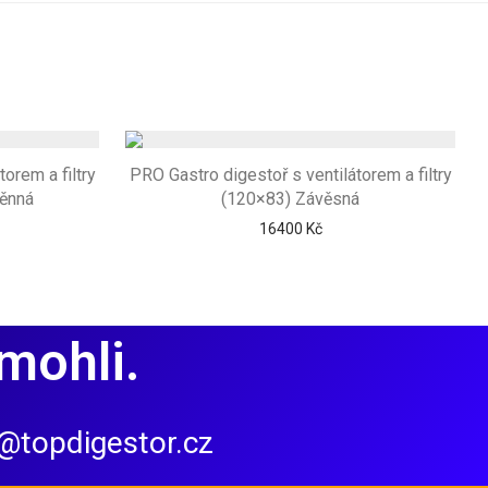
orem a filtry
PRO Gastro digestoř s ventilátorem a filtry
ěnná
(120×83) Závěsná
16400
Kč
mohli.
@topdigestor.cz