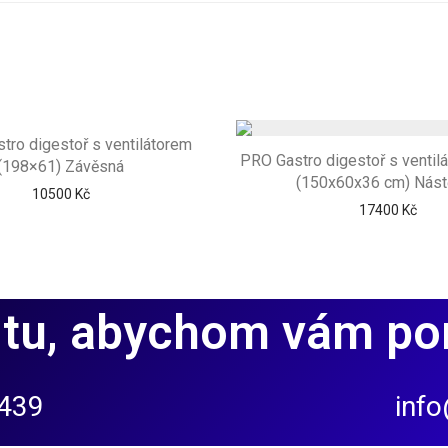
tro digestoř s ventilátorem
PRO Gastro digestoř s ventilát
(198×61) Závěsná
(150x60x36 cm) Nást
10500
Kč
17400
Kč
tu, abychom vám po
 439
info