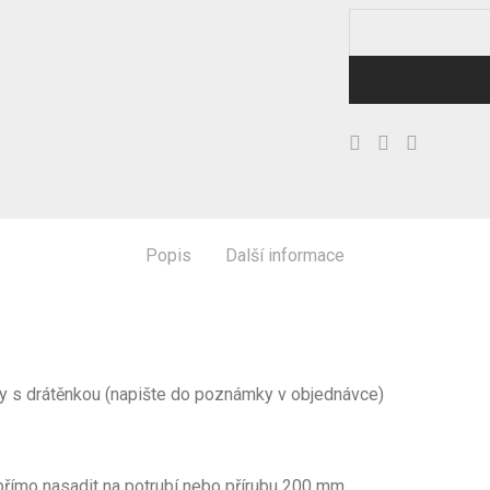
Popis
Další informace
ltry s drátěnkou (napište do poznámky v objednávce)
přímo nasadit na potrubí nebo přírubu 200 mm.