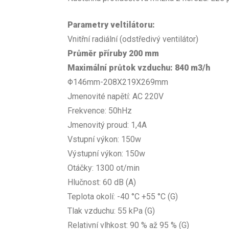
Parametry veltilátoru:
Vnitřní radiální (odstředivý ventilátor)
Průměr příruby 200 mm
Maximální průtok vzduchu: 840 m3/h
Φ146mm-208X219X269mm
Jmenovité napětí: AC 220V
Frekvence: 50hHz
Jmenovitý proud: 1,4A
Vstupní výkon: 150w
Výstupní výkon: 150w
Otáčky: 1300 ot/min
Hlučnost: 60 dB (A)
Teplota okolí: -40 °C +55 °C (G)
Tlak vzduchu: 55 kPa (G)
Relativní vlhkost: 90 % až 95 % (G)