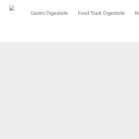
Gastro Digestoře
Food Truck Digestoře
K
Domů
/
GASTRO DIGESTOŘE
/
Food Truck digestoř s ventilátor