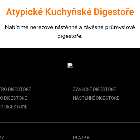
Atypické Kuchyňské Digestoře
Nabízíme
nerezové nástěnné a závěsné
průmyslové
digestoře
.
TRO DIGESTOŘE
ZÁVĚSNÉ DIGESTOŘE
O DIGESTOŘE
NÁSTĚNNÉ DIGESTOŘE
O DIGESTOŘE
BY
PLATBA