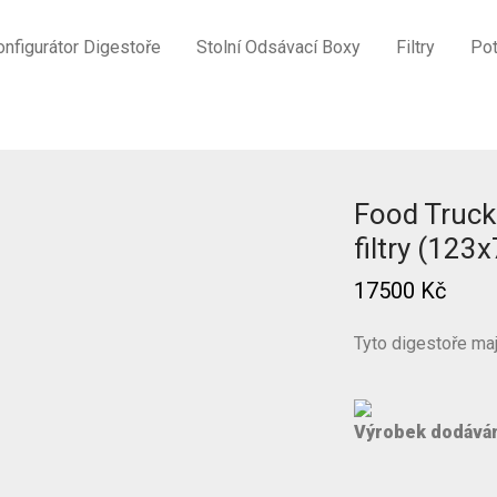
onfigurátor Digestoře
Stolní Odsávací Boxy
Filtry
Pot
em a filtry (123x70x36 cm) Nástěnná
Food Truck 
filtry (12
17500
Kč
Tyto digestoře maj
Výrobek dodává