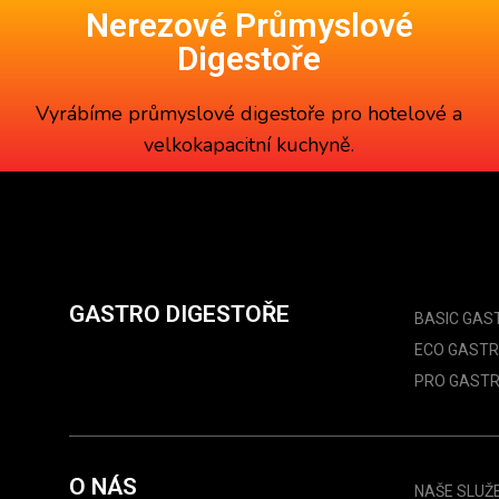
Nerezové Průmyslové
Digestoře
Vyrábíme
průmyslové digestoře
pro hotelové a
velkokapacitní kuchyně.
GASTRO DIGESTOŘE
BASIC GAS
ECO GASTR
PRO GASTR
O NÁS
NAŠE SLUŽ